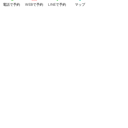
電話で予約
WEBで予約
LINEで予約
マップ
追浜/ 追浜駅 / 大人女性/ヘッドスパ/
リセッター / オージュアトリートメン
ト / オージュア/白髪ぼかし
髪質改善 / 髪質改善トリートメント / 
髪質改善ストレート/ショート
最新記事
すべて表示